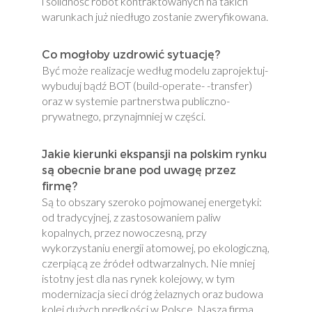
i solidność robót kontraktowanych na takich
warunkach już niedługo zostanie zweryfikowana.
Co mogłoby uzdrowić sytuację?
Być może realizacje według modelu zaprojektuj-
wybuduj bądź BOT (build-operate- -transfer)
oraz w systemie partnerstwa publiczno-
prywatnego, przynajmniej w części.
Jakie kierunki ekspansji na polskim rynku
są obecnie brane pod uwagę przez
firmę?
Są to obszary szeroko pojmowanej energetyki:
od tradycyjnej, z zastosowaniem paliw
kopalnych, przez nowoczesną, przy
wykorzystaniu energii atomowej, po ekologiczną,
czerpiącą ze źródeł odtwarzalnych. Nie mniej
istotny jest dla nas rynek kolejowy, w tym
modernizacja sieci dróg żelaznych oraz budowa
kolei dużych prędkości w Polsce. Nasza firma