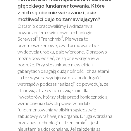
głębokiego fundamentowania. Które
z nich są obecnie wdrażane i jakie
możliwości daje to zamawiającym?
Ostatnio opracowaliśmy i wdrażamy z
powodzeniem dwie nowe technologie:
®
®
Screwsol
i Trenchmix
. Pierwsza to
przemieszczeniowe, czyli formowane bez
wydobycia urobku, pale wiercone. Obrazowo
można powiedzieć, że są one wkręcane w
podłoże. Przy stosunkowo niewielkich
gabarytach osiągają dużą nośność. Ich zaletami
są też wysoka wydajność oraz brak drgań i
wstrząsów podczas realizacji, co powoduje, że
stanowią atrakcyjne rozwiązanie dla
inwestorów, którzy stoją przed koniecznością
wzmocnienia dużych powierzchni lub
fundamentowania w bliskim sąsiedztwie
zabudowy wrażliwej na drgania. Druga wdrażana
®
przez nas technologia – Trenchmix
– jest
nieustannie udoskonalana. Jej założenia są