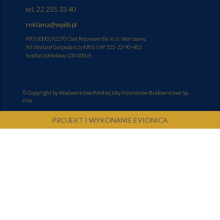
tel. 22 255 33 40
reklama@wpiib.pl
KRS 0000192270 (Sad Rejonowy dla m.st. Warszawy,
XII Wydział Gospodarczy KRS) NIP 525-22-90-483,
kapitał zakładowy 150 000 zł
© Copyright by Wydawnictwo Polskiej Izby Inżynierów Budownictwa Sp.
z o.o.
PROJEKT I WYKONANIE
EVIONICA