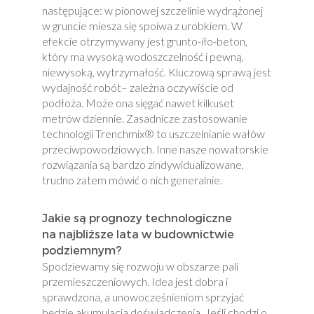
następujące: w pionowej szczelinie wydrążonej
w gruncie miesza się spoiwa z urobkiem. W
efekcie otrzymywany jest grunto-iło-beton,
który ma wysoką wodoszczelność i pewną,
niewysoką, wytrzymałość. Kluczową sprawą jest
wydajność robót– zależna oczywiście od
podłoża. Może ona sięgać nawet kilkuset
metrów dziennie. Zasadnicze zastosowanie
technologii Trenchmix® to uszczelnianie wałów
przeciwpowodziowych. Inne nasze nowatorskie
rozwiązania są bardzo zindywidualizowane,
trudno zatem mówić o nich generalnie.
Jakie są prognozy technologiczne
na najbliższe lata w budownictwie
podziemnym?
Spodziewamy się rozwoju w obszarze pali
przemieszczeniowych. Idea jest dobra i
sprawdzona, a unowocześnieniom sprzyjać
będzie akumulacja doświadczenia. Jeśli chodzi o