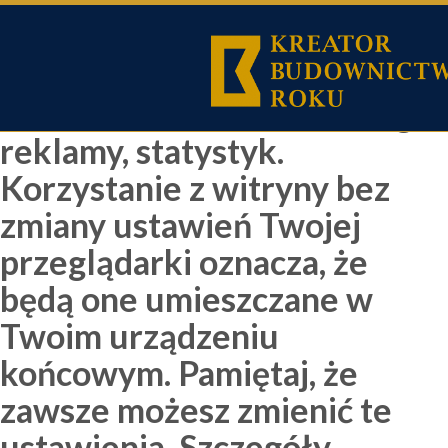
Używamy cookies i
podobnych technologii m.in.
w celach świadczenia usług,
reklamy, statystyk.
Korzystanie z witryny bez
zmiany ustawień Twojej
przeglądarki oznacza, że
będą one umieszczane w
Twoim urządzeniu
końcowym. Pamiętaj, że
zawsze możesz zmienić te
ustawienia. Szczegóły