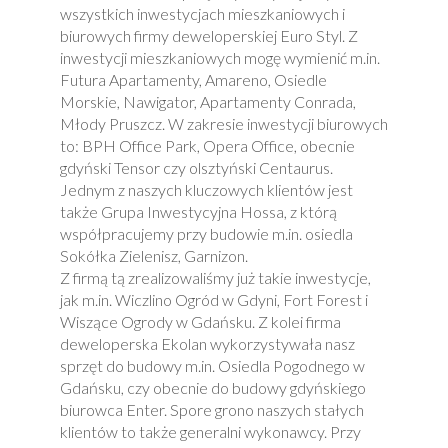
wszystkich inwestycjach mieszkaniowych i
biurowych firmy deweloperskiej Euro Styl. Z
inwestycji mieszkaniowych mogę wymienić m.in.
Futura Apartamenty, Amareno, Osiedle
Morskie, Nawigator, Apartamenty Conrada,
Młody Pruszcz. W zakresie inwestycji biurowych
to: BPH Office Park, Opera Office, obecnie
gdyński Tensor czy olsztyński Centaurus.
Jednym z naszych kluczowych klientów jest
także Grupa Inwestycyjna Hossa, z którą
współpracujemy przy budowie m.in. osiedla
Sokółka Zielenisz, Garnizon.
Z firmą tą zrealizowaliśmy już takie inwestycje,
jak m.in. Wiczlino Ogród w Gdyni, Fort Forest i
Wiszące Ogrody w Gdańsku. Z kolei firma
deweloperska Ekolan wykorzystywała nasz
sprzęt do budowy m.in. Osiedla Pogodnego w
Gdańsku, czy obecnie do budowy gdyńskiego
biurowca Enter. Spore grono naszych stałych
klientów to także generalni wykonawcy. Przy