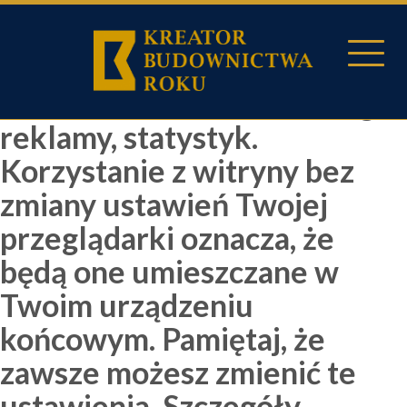
Używamy cookies i
podobnych technologii m.in.
w celach świadczenia usług,
reklamy, statystyk.
Korzystanie z witryny bez
zmiany ustawień Twojej
przeglądarki oznacza, że
będą one umieszczane w
Twoim urządzeniu
końcowym. Pamiętaj, że
zawsze możesz zmienić te
ustawienia. Szczegóły