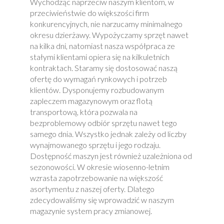
Wychodząc naprzeciw naszym klientom, w
przeciwieństwie do większości firm
konkurencyjnych, nie narzucamy minimalnego
okresu dzierżawy. Wypożyczamy sprzęt nawet
na kilka dni, natomiast nasza współpraca ze
stałymi klientami opiera się na kilkuletnich
kontraktach. Staramy się dostosować naszą
ofertę do wymagań rynkowych i potrzeb
klientów. Dysponujemy rozbudowanym
zapleczem magazynowym oraz flotą
transportową, która pozwala na
bezproblemowy odbiór sprzętu nawet tego
samego dnia. Wszystko jednak zależy od liczby
wynajmowanego sprzętu i jego rodzaju.
Dostępność maszyn jest również uzależniona od
sezonowości. W okresie wiosenno-letnim
wzrasta zapotrzebowanie na większość
asortymentu z naszej oferty. Dlatego
zdecydowaliśmy się wprowadzić w naszym
magazynie system pracy zmianowej.