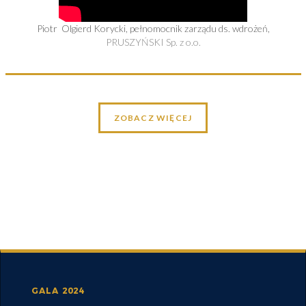
Piotr Olgierd Korycki, pełnomocnik zarządu ds. wdrożeń,
PRUSZYŃSKI Sp. z o.o.
ZOBACZ WIĘCEJ
GALA 2024